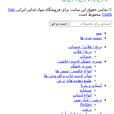
© تمامی حقوق این سایت برای فروشگاه مواد غذایی ایرانی
Saki
Gmbh
محفوظ است
جست و جو
منو
دسته بندی ها
برنج / غلات / حبوبات
برنج / غلات
حبوبات
سبزی خشک /ادویه /چاشنی
سبزی خشک
انواع چاشنی / سس ها
سایر ادویه جات و افزودنی ها
طمع دهنده های ترش
لبنیات و مربا
صبحانه
انواع لبنیات
ترشی / خیار شور
Pickles
ترشی