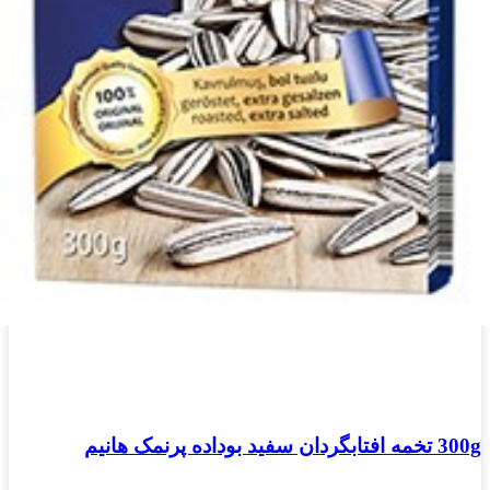
300g تخمه افتابگردان سفید بوداده پرنمک هانیم