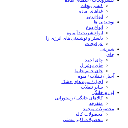
کنسرویجات / غذاهای آماده
کنسرویجات
غذاهای آماده
انواع رب
نوشیدنی ها
انواع دوغ
انواع شربت / آبمیوه
دلستر و نوشیدنی های انرژی زا
عرقیجات
شیرینی
چای
چای احمد
چای دوغزال
چای خانم خانما
آجیل / تنقلات / میوه
آجیل / میوه های خشک
سایر تنقلات
لوازم خانگی
کالاهای خانگی / رستورانی
متفرقه
محصولات منجمد
محصولات کاله
محصولات اکبر مشتی