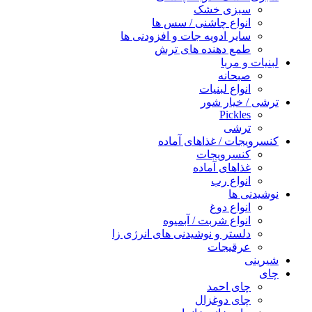
سبزی خشک
انواع چاشنی / سس ها
سایر ادویه جات و افزودنی ها
طمع دهنده های ترش
لبنیات و مربا
صبحانه
انواع لبنیات
ترشی / خیار شور
Pickles
ترشی
کنسرویجات / غذاهای آماده
کنسرویجات
غذاهای آماده
انواع رب
نوشیدنی ها
انواع دوغ
انواع شربت / آبمیوه
دلستر و نوشیدنی های انرژی زا
عرقیجات
شیرینی
چای
چای احمد
چای دوغزال