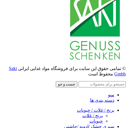
© تمامی حقوق این سایت برای فروشگاه مواد غذایی ایرانی
Saki
Gmbh
محفوظ است
جست و جو
منو
دسته بندی ها
برنج / غلات / حبوبات
برنج / غلات
حبوبات
سبزی خشک /ادویه /چاشنی