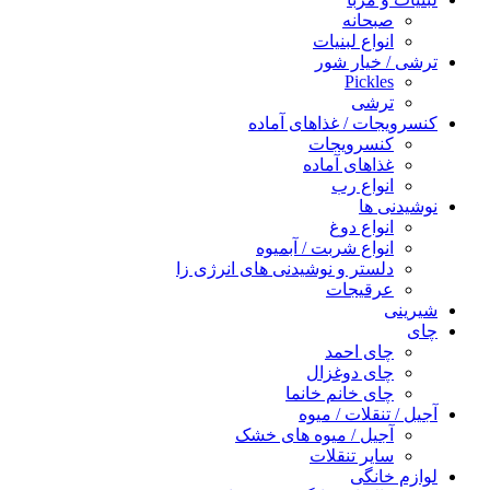
صبحانه
انواع لبنیات
ترشی / خیار شور
Pickles
ترشی
کنسرویجات / غذاهای آماده
کنسرویجات
غذاهای آماده
انواع رب
نوشیدنی ها
انواع دوغ
انواع شربت / آبمیوه
دلستر و نوشیدنی های انرژی زا
عرقیجات
شیرینی
چای
چای احمد
چای دوغزال
چای خانم خانما
آجیل / تنقلات / میوه
آجیل / میوه های خشک
سایر تنقلات
لوازم خانگی