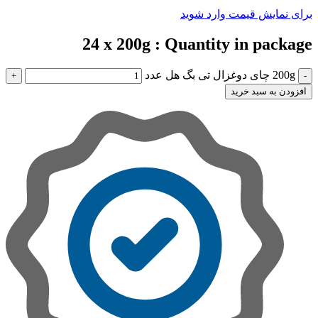
برای نمایش قیمت وارد شوید
24 x 200g
Quantity in package :
200g چای دوغزال تی بگ هل عدد
افزودن به سبد خرید