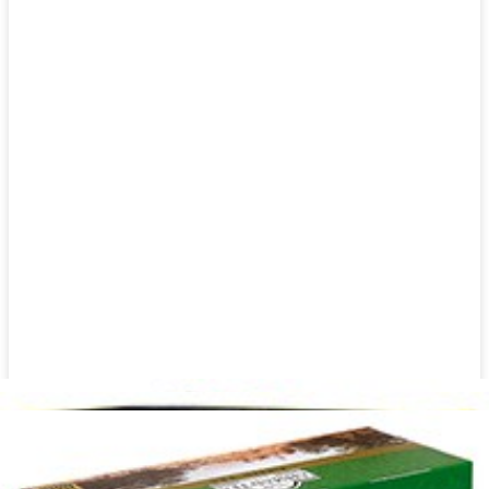
500g چای دوغزال عطری
برای نمایش قیمت وارد شوید
500g چای دوغزال عطری عدد