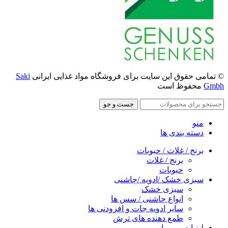
© تمامی حقوق این سایت برای فروشگاه مواد غذایی ایرانی
Saki
Gmbh
محفوظ است
جست و جو
منو
دسته بندی ها
برنج / غلات / حبوبات
برنج / غلات
حبوبات
سبزی خشک /ادویه /چاشنی
سبزی خشک
انواع چاشنی / سس ها
سایر ادویه جات و افزودنی ها
طمع دهنده های ترش
لبنیات و مربا