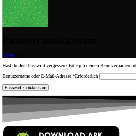
Passwort zurücksetzen
Home
Konto
Hast du dein Passwort vergessen? Bitte gib deinen Benutzernamen oder
Benutzername oder E-Mail-Adresse
*
Erforderlich
Passwort zurücksetzen