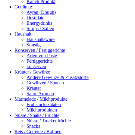
Kalleh Produkt
Getränke
Ayran (Dough)
Destillate
Energydrinks
Sirups / Säften
Haushalt
Haushaltsware
Sonstig
Konserven / Fertiggerichte
Arten von Paste
Fertiggerichte
konserven
Kräuter / Gewürze
Andere Gewürze & Zusatzstoffe
Gewürzen / Saucen
Kräuter
Saure Aromen
Marmelade / Milchprodukte
Frühstückszutaten
Milchprodukten
Nüsse / Snaks / Früchte
Nüsse / Trockenfrüchte
Snacks
Reis / Getreide / Bohnen