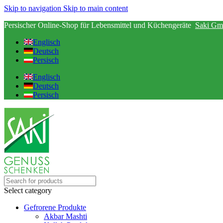
Skip to navigation
Skip to main content
Persischer Online-Shop für Lebensmittel und Küchengeräte
Saki Gm
Englisch
Deutsch
Persisch
Englisch
Deutsch
Persisch
Select category
Gefrorene Produkte
Akbar Mashti