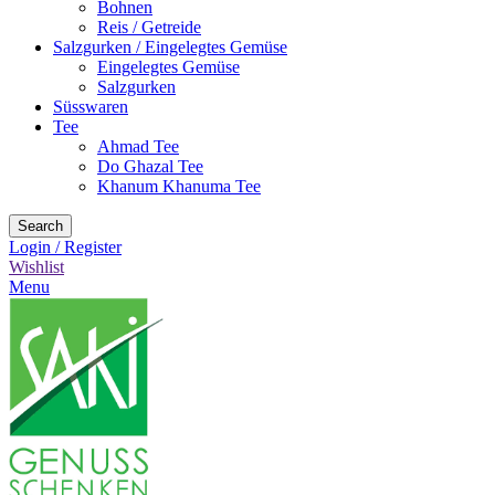
Bohnen
Reis / Getreide
Salzgurken / Eingelegtes Gemüse
Eingelegtes Gemüse
Salzgurken
Süsswaren
Tee
Ahmad Tee
Do Ghazal Tee
Khanum Khanuma Tee
Search
Login / Register
Wishlist
Menu