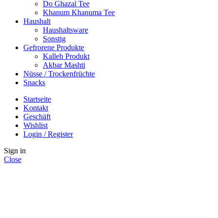
Do Ghazal Tee
Khanum Khanuma Tee
Haushalt
Haushaltsware
Sonstig
Gefrorene Produkte
Kalleh Produkt
Akbar Mashti
Nüsse / Trockenfrüchte
Snacks
Startseite
Kontakt
Geschäft
Wishlist
Login / Register
Sign in
Close
No account yet?
Create an Account
Shop
Wishlist