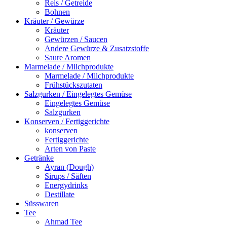
Reis / Getreide
Bohnen
Kräuter / Gewürze
Kräuter
Gewürzen / Saucen
Andere Gewürze & Zusatzstoffe
Saure Aromen
Marmelade / Milchprodukte
Marmelade / Milchprodukte
Frühstückszutaten
Salzgurken / Eingelegtes Gemüse
Eingelegtes Gemüse
Salzgurken
Konserven / Fertiggerichte
konserven
Fertiggerichte
Arten von Paste
Getränke
Ayran (Dough)
Sirups / Säften
Energydrinks
Destillate
Süsswaren
Tee
Ahmad Tee