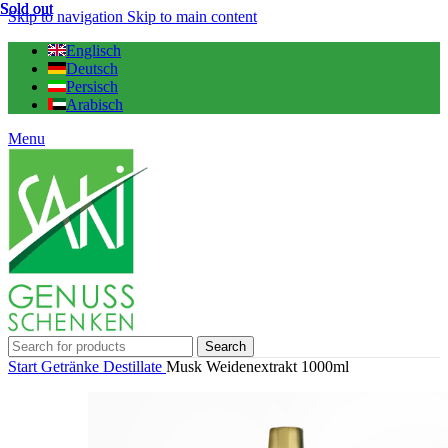
Sold out
Sold out
Sold out
Skip to navigation
Skip to main content
Englisch
Deutsch
Persisch
Arabisch
Menu
Search
Start
Getränke
Destillate
Musk Weidenextrakt 1000ml