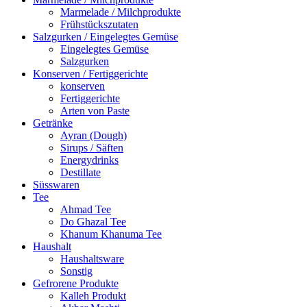
Marmelade / Milchprodukte
Frühstückszutaten
Salzgurken / Eingelegtes Gemüse
Eingelegtes Gemüse
Salzgurken
Konserven / Fertiggerichte
konserven
Fertiggerichte
Arten von Paste
Getränke
Ayran (Dough)
Sirups / Säften
Energydrinks
Destillate
Süsswaren
Tee
Ahmad Tee
Do Ghazal Tee
Khanum Khanuma Tee
Haushalt
Haushaltsware
Sonstig
Gefrorene Produkte
Kalleh Produkt