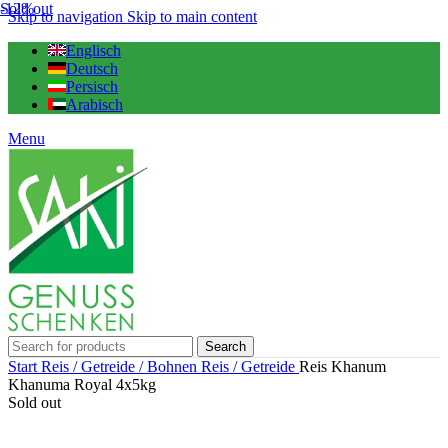
-12%
Sold out
Skip to navigation
Skip to main content
Englisch
Deutsch
Persisch
Arabisch
Menu
Search
Start
Reis / Getreide / Bohnen
Reis / Getreide
Reis Khanum
Khanuma Royal 4x5kg
Sold out