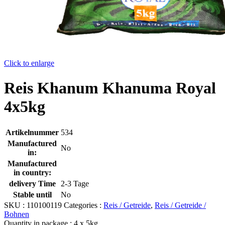
Click to enlarge
Reis Khanum Khanuma Royal
4x5kg
Artikelnummer
534
Manufactured
No
in:
Manufactured
in country:
delivery Time
2-3 Tage
Stable until
No
SKU :
110100119
Categories :
Reis / Getreide
,
Reis / Getreide /
Bohnen
Quantity in package :
4 x 5kg