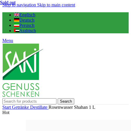
Sold out
Sold out
Skip to navigation
Skip to main content
Englisch
Deutsch
Persisch
Arabisch
Menu
Search
Start
Getränke
Destillate
Rosenwasser Shahan 1 L
Hot