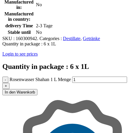
Manufactured
No
in:
Manufactured
in country:
delivery Time
2-3 Tage
Stable until
No
SKU :
160300942.
Categories :
Destillate
,
Getränke
Quantity in package :
6 x 1L
Login to see prices
Quantity in package :
6 x 1L
Rosenwasser Shahan 1 L Menge
In den Warenkorb