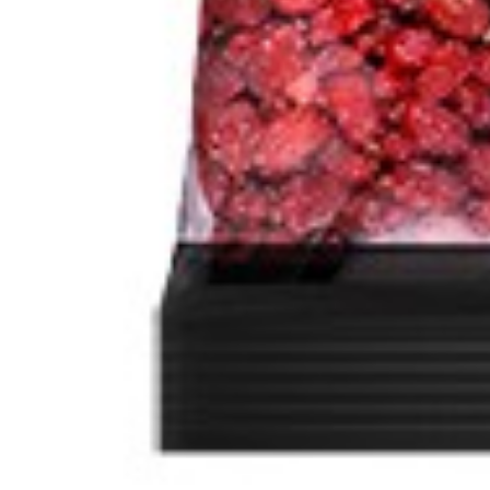
Click to enlarge
Spezial Khanum Khanuma Grün
Artikelnummer
197
Manufactured in:
No
Manufactured in country:
delivery Time
2-3 Tage
Stable until
No
SKU :
180400197
Categories :
Nüsse / Snaks / Früchte
,
Nüsse / Troc
Quantity in package :
18 x 300g
Login to see prices
Quantity in package :
18 x 300g