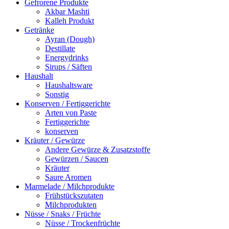
Gefrorene Produkte
Akbar Mashti
Kalleh Produkt
Getränke
Ayran (Dough)
Destillate
Energydrinks
Sirups / Säften
Haushalt
Haushaltsware
Sonstig
Konserven / Fertiggerichte
Arten von Paste
Fertiggerichte
konserven
Kräuter / Gewürze
Andere Gewürze & Zusatzstoffe
Gewürzen / Saucen
Kräuter
Saure Aromen
Marmelade / Milchprodukte
Frühstückszutaten
Milchprodukten
Nüsse / Snaks / Früchte
Nüsse / Trockenfrüchte