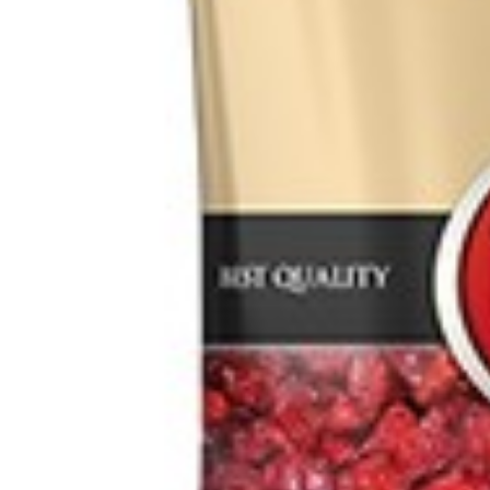
Getränke
Ayran (Dough)
Sirups / Säften
Energydrinks
Destillate
Süsswaren
Tee
Ahmad Tee
Do Ghazal Tee
Khanum Khanuma Tee
Haushalt
Haushaltsware
Sonstig
Gefrorene Produkte
Kalleh Produkt
Akbar Mashti
Nüsse / Trockenfrüchte
Snacks
Startseite
Kontakt
Geschäft
Start
Nüsse / Snaks / Früchte
Nüsse / Trockenfrüchte
Spezial Khanu