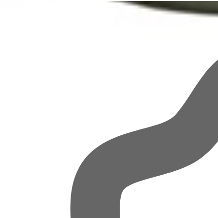
Spezial Khanum Khanuma Grüne Rosinen 300g Menge
In den Warenkorb