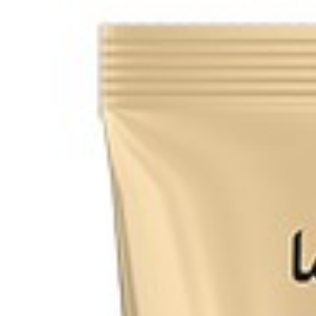
Search
Browse Categories
Reis / Getreide / Bohnen
Reis / Getreide
Bohnen
Kräuter / Gewürze
Kräuter
Gewürzen / Saucen
Andere Gewürze & Zusatzstoffe
Saure Aromen
Marmelade / Milchprodukte
Marmelade / Milchprodukte
Frühstückszutaten
Salzgurken / Eingelegtes Gemüse
Eingelegtes Gemüse
Salzgurken
Konserven / Fertiggerichte
konserven
Fertiggerichte
Arten von Paste